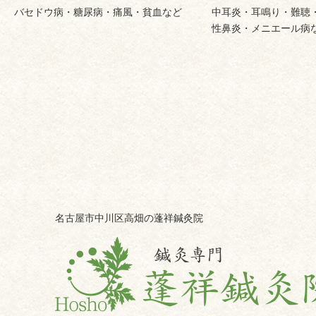
バセドウ病・糖尿病・痛風・貧血など
中耳炎・耳鳴り・難聴
性鼻炎・メニエール病
名古屋市中川区高畑の蓬祥鍼灸院