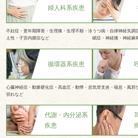
婦人科系疾患
不妊症・更年期障害・生理痛・生理不順・冷
うつ病・自律神経失調
え性・子宮内膜症など
眠症・神経痛・神経麻
循環器系疾患
心臓神経症・動脈硬化症・高血圧・動悸・息
気管支炎・喘息・風邪
切れなど
代謝・内分泌系
疾患