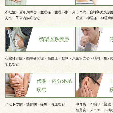
不妊症・更年期障害・生理痛・生理不順・冷
うつ病・自律神経失調
え性・子宮内膜症など
眠症・神経痛・神経麻
循環器系疾患
心臓神経症・動脈硬化症・高血圧・動悸・息
気管支炎・喘息・風邪
切れなど
代謝・内分泌系
疾患
バセドウ病・糖尿病・痛風・貧血など
中耳炎・耳鳴り・難聴
性鼻炎・メニエール病