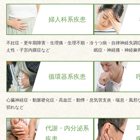
婦人科系疾患
不妊症・更年期障害・生理痛・生理不順・冷
うつ病・自律神経失調
え性・子宮内膜症など
眠症・神経痛・神経麻
循環器系疾患
心臓神経症・動脈硬化症・高血圧・動悸・息
気管支炎・喘息・風邪
切れなど
代謝・内分泌系
疾患