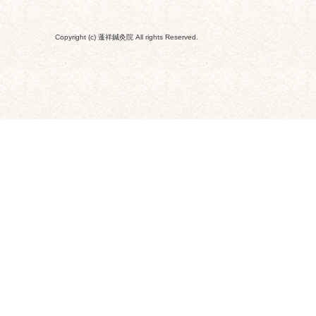
Copyright (c) 蓬祥鍼灸院 All rights Reserved.