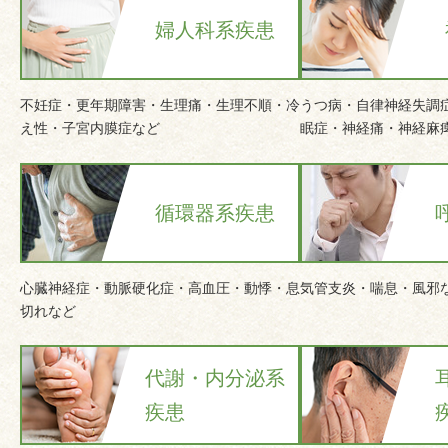
婦人科系疾患
不妊症・更年期障害・生理痛・生理不順・冷
うつ病・自律神経失調
え性・子宮内膜症など
眠症・神経痛・神経麻
循環器系疾患
心臓神経症・動脈硬化症・高血圧・動悸・息
気管支炎・喘息・風邪
切れなど
代謝・内分泌系
疾患