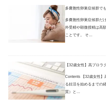
多嚢胞性卵巣症候群で
多嚢胞性卵巣症候群だけ
外受精や顕微授精は高
ことです。 そ…
【32歳女性】高プロラ
Contents 【32
る妊活を始めるまでの
質）と…