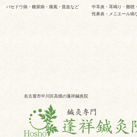
バセドウ病・糖尿病・痛風・貧血など
中耳炎・耳鳴り・難聴
性鼻炎・メニエール病
名古屋市中川区高畑の蓬祥鍼灸院