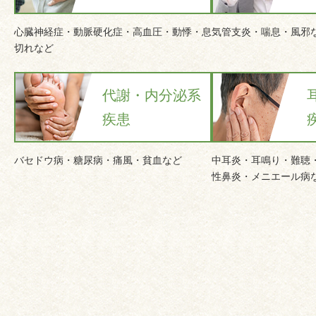
心臓神経症・動脈硬化症・高血圧・動悸・息
気管支炎・喘息・風邪
切れなど
代謝・内分泌系
疾患
バセドウ病・糖尿病・痛風・貧血など
中耳炎・耳鳴り・難聴
性鼻炎・メニエール病