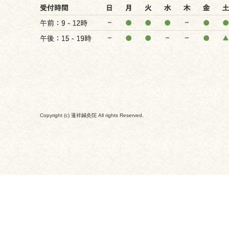
Copyright (c) 蓬祥鍼灸院 All rights Reserved.