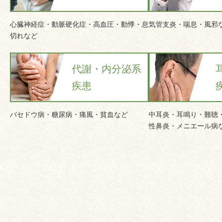
心臓神経症・動脈硬化症・高血圧・動悸・息
気管支炎・喘息・風邪
切れなど
代謝・内分泌系
疾患
バセドウ病・糖尿病・痛風・貧血など
中耳炎・耳鳴り・難聴
性鼻炎・メニエール病