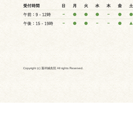
Copyright (c) 蓬祥鍼灸院 All rights Reserved.