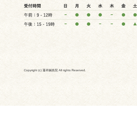
Copyright (c) 蓬祥鍼灸院 All rights Reserved.