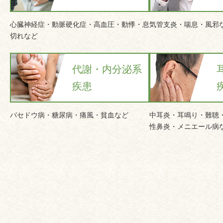
心臓神経症・動脈硬化症・高血圧・動悸・息
気管支炎・喘息・風邪
切れなど
代謝・内分泌系
疾患
バセドウ病・糖尿病・痛風・貧血など
中耳炎・耳鳴り・難聴
性鼻炎・メニエール病