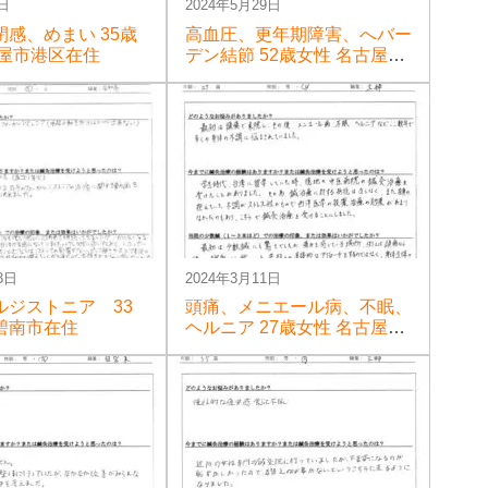
日
2024年5月29日
感、めまい 35歳
高血圧、更年期障害、へバー
古屋市港区在住
デン結節 52歳女性 名古屋市
中川区在住
3日
2024年3月11日
ルジストニア 33
頭痛、メニエール病、不眠、
碧南市在住
ヘルニア 27歳女性 名古屋市
中川区在住