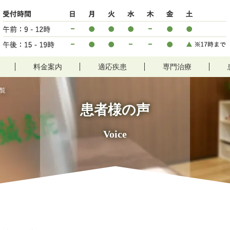
料金案内
適応疾患
専門治療
覧
患者様の声