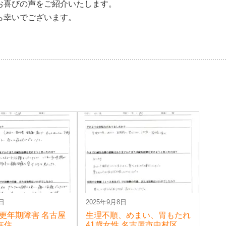
お喜びの声をご紹介いたします。
ら幸いでございます。
日
2025年9月8日
 更年期障害 名古屋
生理不順、めまい、胃もたれ
在住
41歳女性 名古屋市中村区在