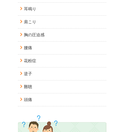
耳鳴り
肩こり
胸の圧迫感
腰痛
花粉症
逆子
難聴
頭痛