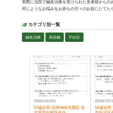
実際に当院で鍼灸治療を受けられた患者様からの
同じようなお悩みをお持ちの方々のお役にたてた
カテゴリ別一覧
鍼灸治療
美容鍼
不妊症
2026年3月16日
2026年2月7
63歳女性 自律神経失調症 名
54歳女性
古屋市中村区在住
市中川区