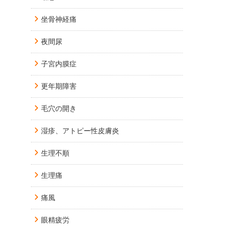
坐骨神経痛
夜間尿
子宮内膜症
更年期障害
毛穴の開き
湿疹、アトピー性皮膚炎
生理不順
生理痛
痛風
眼精疲労