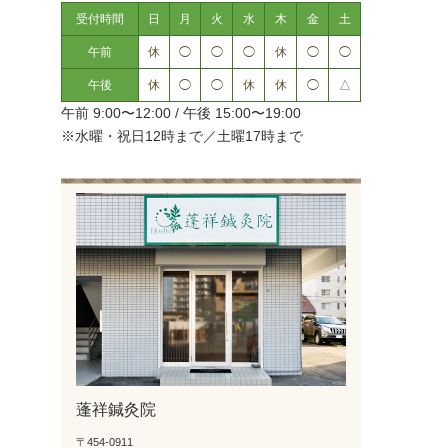
受付時間
日
月
火
水
木
金
土
午前
休
◯
◯
◯
休
◯
◯
午後
休
◯
◯
休
休
◯
△
午前 9:00〜12:00 / 午後 15:00〜19:00
※水曜・祝日12時まで／土曜17時まで
蓬祥鍼灸院
〒454-0911