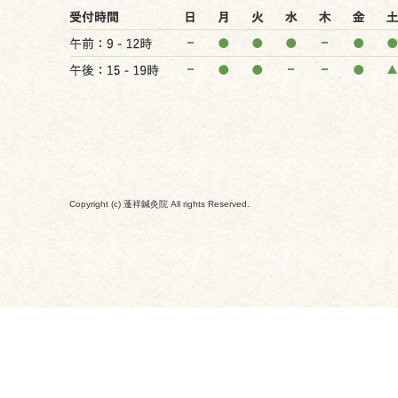
Copyright (c) 蓬祥鍼灸院 All rights Reserved.