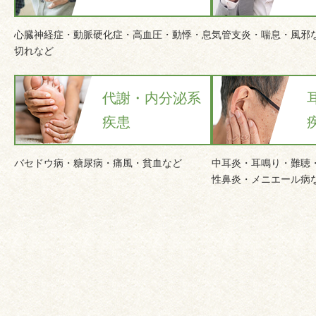
心臓神経症・動脈硬化症・高血圧・動悸・息
気管支炎・喘息・風邪
切れなど
代謝・内分泌系
疾患
バセドウ病・糖尿病・痛風・貧血など
中耳炎・耳鳴り・難聴
性鼻炎・メニエール病