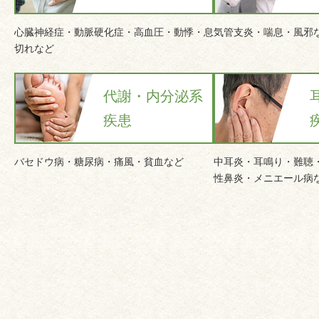
心臓神経症・動脈硬化症・高血圧・動悸・息
気管支炎・喘息・風邪
切れなど
代謝・内分泌系
疾患
バセドウ病・糖尿病・痛風・貧血など
中耳炎・耳鳴り・難聴
性鼻炎・メニエール病