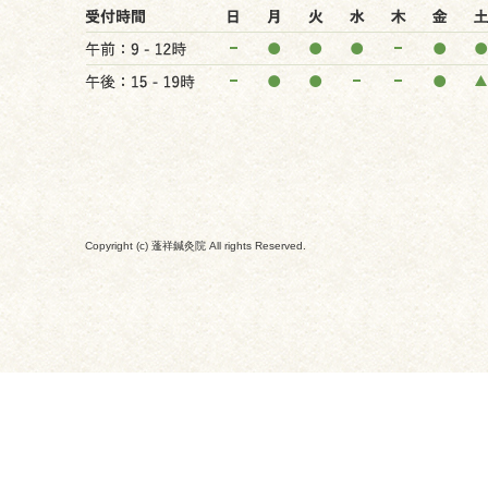
Copyright (c) 蓬祥鍼灸院 All rights Reserved.