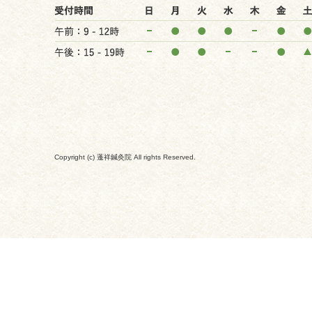
Copyright (c) 蓬祥鍼灸院 All rights Reserved.