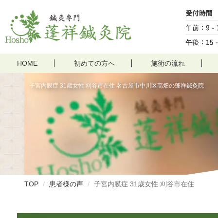
HOME
初めての方へ
施術の流れ
子宮内膜症 31歳女性 刈谷市在住 名古屋市中川区高畑の蓬祥鍼灸院
TOP
患者様の声
子宮内膜症 31歳女性 刈谷市在住