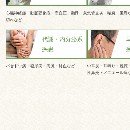
心臓神経症・動脈硬化症・高血圧・動悸・息
気管支炎・喘息・風邪
切れなど
代謝・内分泌系
疾患
バセドウ病・糖尿病・痛風・貧血など
中耳炎・耳鳴り・難聴
性鼻炎・メニエール病